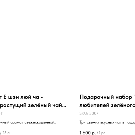
г Е шэн люй ча -
Подарочный набор 
растущий зелёный чай -
любителей зелёного
11
SKU:
3007
нный аромат свежескошенной
Три свежих вкусных чая в пода
 яркий вкус свежего зелёного чая
упаковке + открытка
1 600
р.
/
25 g
/
1 pc