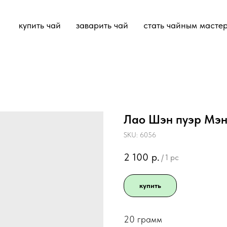
купить чай
заварить чай
стать чайным масте
Лао Шэн пуэр Мэнк
SKU:
6056
2 100
р.
/
1 pc
купить
20 грамм