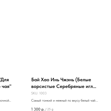
"Для
Бай Хао Инь Чжэнь (Белые
 чая"
ворсистые Серебряные иглы)
2025 г., Фуцзянь, 25 г
SKU:
1003
рочной
Самый тонкий и нежный по вкусу белый чай.
Свежий урожай!
1 300
р.
/
25 g