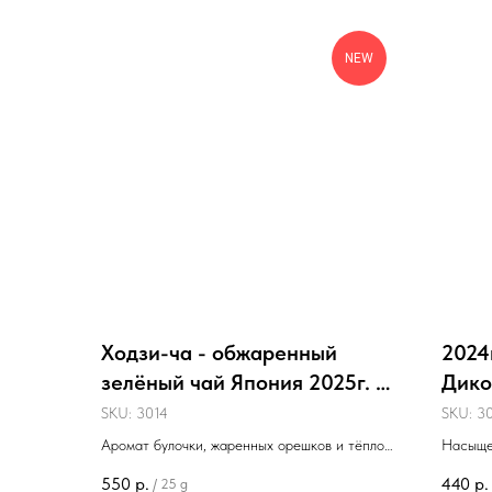
NEW
Ходзи-ча - обжаренный
2024
зелёный чай Япония 2025г. -
Дико
25г.
25г.
SKU:
3014
SKU:
30
Аромат булочки, жаренных орешков и тёплого
Насыще
дерева. Низкое содержание кофеина.
зелени,
550
р.
440
р.
/
25 g