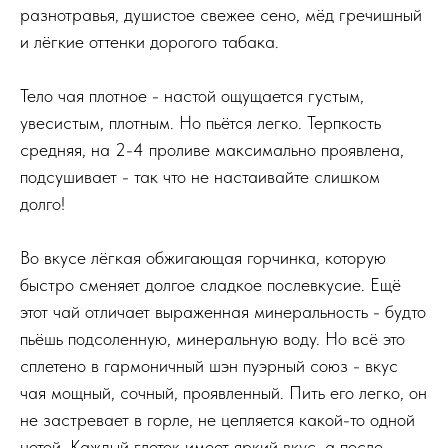
разнотравья, душистое свежее сено, мёд гречишный
и лёгкие оттенки дорогого табака.
Тело чая плотное - настой ощущается густым,
увесистым, плотным. Но пьётся легко. Терпкость
средняя, на 2-4 проливе максимально проявлена,
подсушивает - так что не настаивайте слишком
долго!
Во вкусе лёгкая обжигающая горчинка, которую
быстро сменяет долгое сладкое послевкусие. Ещё
этот чай отличает выраженная минеральность - будто
пьёшь подсоленную, минеральную воду. Но всё это
сплетено в гармоничный шэн пуэрный союз - вкус
чая мощный, сочный, проявленный. Пить его легко, он
не застревает в горле, не цепляется какой-то одной
нотой. Каждый глоток имеет яркий вкус, а после -