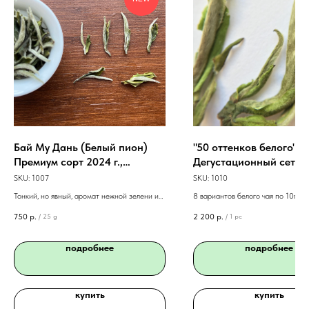
Бай Му Дань (Белый пион)
"50 оттенков белого"
Премиум сорт 2024 г.,
Дегустационный сет б
Фуцзянь, 25 г
чая, 80 г
SKU:
1007
SKU:
1010
Тонкий, но явный, аромат нежной зелени и
8 вариантов белого чая по 10г ка
песочного печенья
подробные инструкции по приго
750
р.
2 200
р.
/
25 g
/
1 pc
открытка в подарок!
подробнее
подробнее
купить
купить