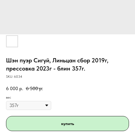
Шэн пуэр Сигуй, Линьцан сбор 2019г,
прессовка 2023г - блин 357г.
SKU:
6034
6 000
р.
6 500
р.
вес
купить