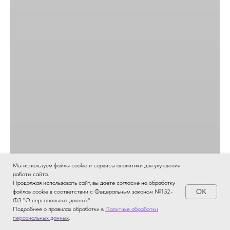
Мы используем файлы cookie и сервисы аналитики для улучшения
работы сайта.
Продолжая использовать сайт, вы даете согласие на обработку
OK
файлов cookie в соответствии с Федеральным законом №152-
ФЗ "О персональных данных".
Подробнее о правилах обработки в
Политике обработки
персональных данных
.