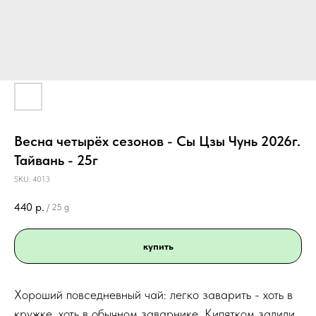
Весна четырёх сезонов - Сы Цзы Чунь 2026г.
Тайвань - 25г
SKU:
4013
440
р.
/
25 g
купить
Хороший повседневный чай: легко заварить - хоть в
кружке, хоть в обычном заварнике. Кипятком залили