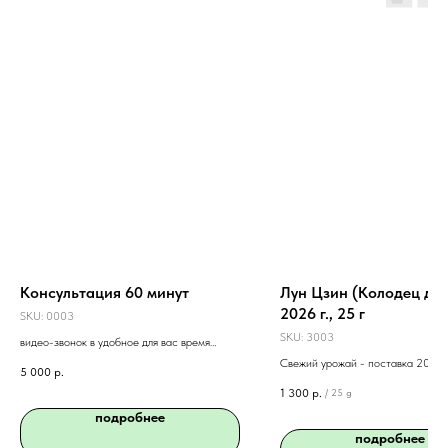
Консультация 60 минут
Лун Цзин (Колодец др
2026 г., 25 г
SKU:
0003
SKU:
3003
видео-звонок в удобное для вас время
состоится в течение двух дней с момента
Свежий урожай - поставка 2026 г
5 000
р.
покупки
насыщенный, освежающий, сладк
1 300
р.
/
25 g
подробнее
подробнее