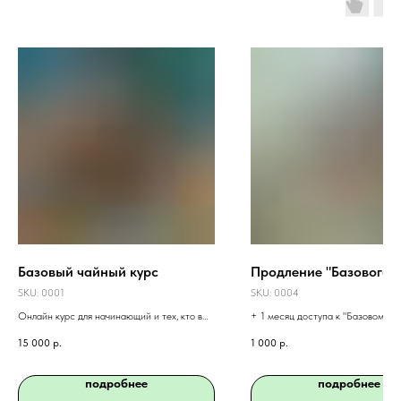
Базовый чайный курс
Продление "Базового к
SKU:
0001
SKU:
0004
Онлайн курс для начинающий и тех, кто в
+ 1 месяц доступа к "Базовому ч
теме - будет интересно и очень
курсу"
15 000
р.
1 000
р.
познавательно. Вам не нужно покупать
специальную посуду! Чай для домашних
заданий подойдёт любой рассыпной
подробнее
подробнее
неароматизированный.