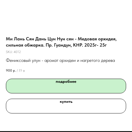
глы
Ми Лань Сян Дань Цун Нун сян - Медовая орхидея,
Ба
сильная обжарка. Пр. Гуандун, КНР. 2025г- 25г
Ри
SKU:
4012
SKU
ции
Фениксовый улун - аромат орхидеи и нагретого дерева
Кр
 их
ид
900
р.
40
/
25 g
в
подробнее
купить