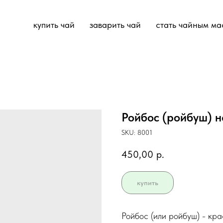
купить чай
заварить чай
стать чайным ма
Ройбос (ройбуш) н
SKU:
8001
450,00
р.
купить
Ройбос (или ройбуш) - крас