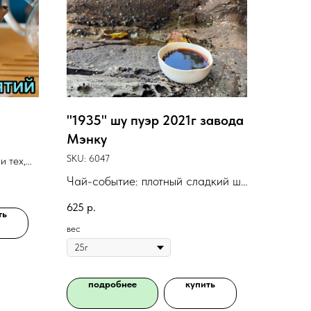
"1935" шу пуэр 2021г завода
Мэнку
SKU:
6047
и тех,
и очень
Чай-событие: плотный сладкий шу
покупать
пуэр с ароматом финика и сухого
625
р.
ть
дерева
любой
вес
ный.
подробнее
купить