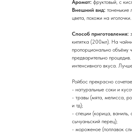
Аромат:
фруктовый, с кис
Внешний вид:
тоненькие 
цвета, похожи на иголочки.
Способ приготовления:
з
кипятка (200мл). На чайн
пропорционально объёму ч
предварительно процедив.
интенсивного вкуса. Лучш
Ройбос прекрасно сочета
- натуральные соки и кусо
- травы (мята, мелисса, 
и тд);
- специи (корица, ваниль,
сычуаньский перец);
- мороженое (поплавок сл