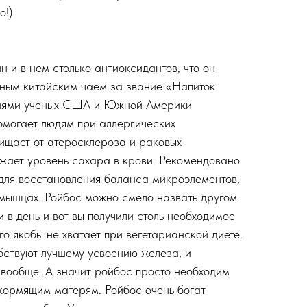
о!)
 и в нем столько антиоксидантов, что он
еным китайским чаем за звание «Напиток
иями ученых США и Южной Америки
помогает людям при аллергических
ищает от атеросклероза и раковых
ижает уровень сахара в крови. Рекомендовано
для восстановления баланса микроэлементов,
 мышцах. Ройбос можно смело назвать другом
 в день и вот вы получили столь необходимое
го якобы не хватает при вегетарианской диете.
бствуют лучшему усвоению железа, и
вообще. А значит ройбос просто необходим
ормящим матерям. Ройбос очень богат