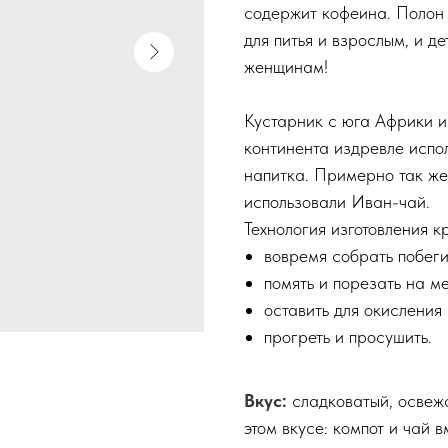
содержит кофеина. Полон
для питья и взрослым, и д
женщинам!
Кустарник с юга Африки 
континента издревле испол
напитка. Примерно так ж
использовали Иван-чай.
Технология изготовления к
вовремя собрать побег
помять и порезать на м
оставить для окисления
прогреть и просушить.
Вкус:
сладковатый, освежа
этом вкусе: компот и чай в