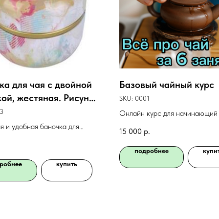
ка для чая с двойной
Базовый чайный курс
ой, жестяная. Рисунок
SKU:
0001
ка"
3
Онлайн курс для начинающий 
кто в теме - будет интересно 
я и удобная баночка для
15 000
р.
познавательно. Вам не нужно 
я чая. А ещё это идеальная
специальную посуду! Чай для
 для подарка!
подробнее
купи
домашних заданий подойдёт 
,5см х 8,5см.
робнее
купить
рассыпной неароматизирован