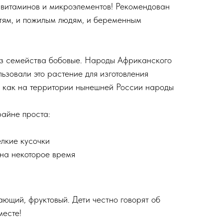
 витаминов и микроэлементов! Рекомендован
етям, и пожилым людям, и беременным
из семейства бобовые. Народы Африканского
ьзовали это растение для изготовления
е как на территории нынешней России народы
райне проста:
и
елкие кусочки
 на некоторое время
ющий, фруктовый. Дети честно говорят об
месте!