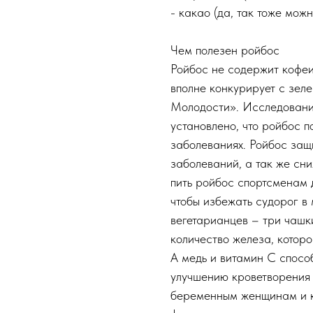
- какао (да, так тоже можн
Чем полезен ройбос
Ройбос не содержит кофеин
вполне конкурирует с зел
Молодости». Исследован
установлено, что ройбос 
заболеваниях. Ройбос защ
заболеваний, а так же сн
пить ройбос спортсменам 
чтобы избежать судорог в
вегетарианцев – три чашки
количество железа, которо
А медь и витамин С спосо
улучшению кроветворения 
беременным женщинам и к