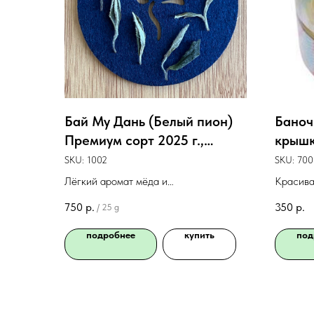
Бай Му Дань (Белый пион)
Баноч
Премиум сорт 2025 г.,
крышк
Фуцзянь, 25 г
"Обла
SKU:
1002
SKU:
700
Лёгкий аромат мёда и
Красива
свежескошенной молодой зелени
хранени
750
р.
350
р.
/
25 g
упаковка
Размер 8
подробнее
купить
под