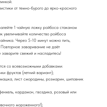
линкой.
листики от темно-бурого до ярко-красного
алейте 1 чайную ложку ройбоса стаканом
ик увеличивайте количество ройбоса
айника. Через 5-10 минут можно пить,
 Повторное заваривание не даёт
е заварите свежий и насладитесь!
ется со всевозможными добавками:
чки фруктов (летний вариант);
ромашка, лист смородины, розмарин, шиповник
 фенхель, кардамон, гвоздика, розовый или
ивочного мороженного!);